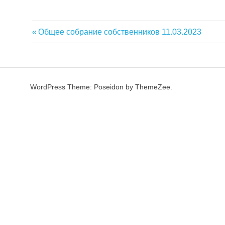
е
л
к
Previous
Общее собрание собственников 11.03.2023
Навигация
а
Post:
Т
по
и
м
записям
а
WordPress Theme: Poseidon by ThemeZee.
ш
о
в
о