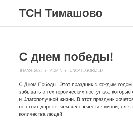
Skip
ТСН Тимашово
to
content
С
а
й
т
к
С днем победы!
о
т
т
9 МАЯ, 2023
ADMIN
UNCATEGORIZED
е
д
С Днем Победы! Этот праздник с каждым годом 
ж
забывать о тех героических поступках, которы
н
о
и благополучной жизни. В этот праздник хочетс
г
не стоит дороже, чем человеческие жизни, сле
о
количества людей!
п
о
с